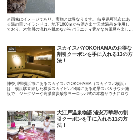
※画像はイメージであり、実物とは異なります。 岐阜県可児市にあ
る湯の華アイランドは、地下1800ｍから湧き出す天然温泉を使用し
ており、木曽川の流れを眺めながらバラエティ豊かなお風呂を楽しん
だり、国内最大規模の岩盤スパも利用できるので、休日...
スカイスパYOKOHAMAのお得な
温泉
割引クーポンを手に入れる13の方
法！
神奈川県横浜市にあるスカイスパYOKOHAMA（スカイスパ横浜）
は、横浜駅直結した横浜スカイビル14階にある絶景スパ＆サウナ施
設で、ジャグジーや高濃度炭酸泉ヨーロッパ式の本格サウナにロウリ
ュも利用できるので、多くの人が利用する人気スポット...
大江戸温泉物語 浦安万華郷の割
温泉
引クーポンを手に入れる11の方
法！