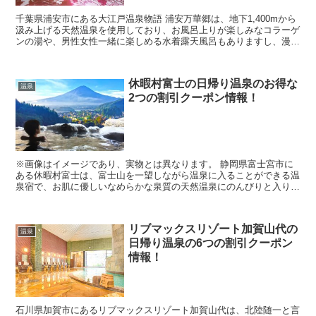
千葉県浦安市にある大江戸温泉物語 浦安万華郷は、地下1,400mから
汲み上げる天然温泉を使用しており、お風呂上りが楽しみなコラーゲ
ンの湯や、男性女性一緒に楽しめる水着露天風呂もありますし、漫画
コーナーやキッズ広場なども充実している人気スポ...
休暇村富士の日帰り温泉のお得な
温泉
2つの割引クーポン情報！
※画像はイメージであり、実物とは異なります。 静岡県富士宮市に
ある休暇村富士は、富士山を一望しながら温泉に入ることができる温
泉宿で、お肌に優しいなめらかな泉質の天然温泉にのんびりと入りな
がら、日頃の疲れを癒やすことができるので、休日になる...
リブマックスリゾート加賀山代の
温泉
日帰り温泉の6つの割引クーポン
情報！
石川県加賀市にあるリブマックスリゾート加賀山代は、北陸随一と言