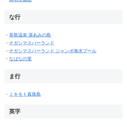
な行
・
長島温泉 湯あみの島
・
ナガシマスパーランド
・
ナガシマスパーランド ジャンボ海水プール
・
なばなの里
ま行
・
ミキモト真珠島
英字