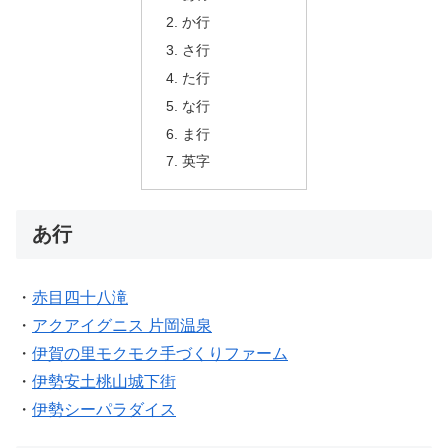
か行
さ行
た行
な行
ま行
英字
あ行
・
赤目四十八滝
・
アクアイグニス 片岡温泉
・
伊賀の里モクモク手づくりファーム
・
伊勢安土桃山城下街
・
伊勢シーパラダイス