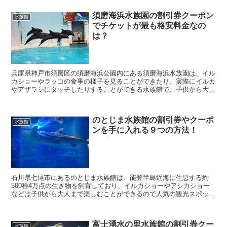
須磨海浜水族園の割引券クーポン
水族館
でチケットが最も格安料金なの
は？
兵庫県神戸市須磨区の須磨海浜公園内にある須磨海浜水族園は、イル
カショーやラッコの食事の様子を見ることができたり、実際にイルカ
やアザラシにタッチしたりすることができる水族館で、子供から大人
まで人気の場所になっています。 そんな須磨海浜水族...
のとじま水族館の割引券やクーポ
水族館
ンを手に入れる９つの方法！
石川県七尾市にあるのとじま水族館は、能登半島近海に生息する約
500種4万点の生き物を飼育しており、イルカショーやアシカショー
などは子供から大人まで楽しむことができるので人気の観光スポット
になっています。 そんな、のとじま水族館に行きたい...
富士湧水の里水族館の割引券クー
水族館