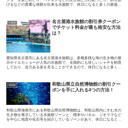
げるなどの貴重な体験が出来る水族館で、休日になると多くの家族連
れで賑わう人気施設となっています。 そんな南知多ビ...
名古屋港水族館の割引券クーポン
水族館
でチケット料金が最も格安な方法
は？
愛知県名古屋市にある名古屋港水族館は、多種多様な海の生き物の展
示やイルカショーが人気の水族館で、全国的にも珍しいシャチを飼育
しており、迫力ある姿を見ることができるので、休日になると多くの
人が利用する人気施設になっています。 そんな名古屋...
和歌山県立自然博物館の割引クー
博物館
ポンを手に入れる4つの方法！
和歌山県海南市にある和歌山県自然博物館は、和歌山県内にすむ水の
生き物を展示している水族館ゾーンと、標本やパネル、ジオラマなど
を中心に地質や化石等を紹介しているゾーンがあり、休日になると多
くの人が訪れる人気スポットとなっています。 そんな...