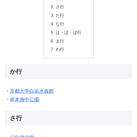
さ行
た行
な行
は・ば・ぱ行
ま行
わ行
か行
・
京都大学白浜水族館
・
串本海中公園
さ行