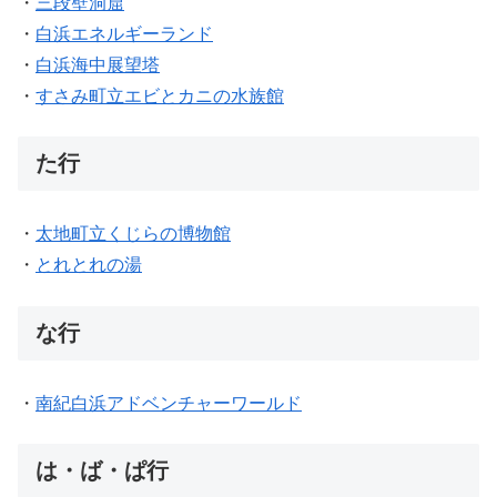
・
三段壁洞窟
・
白浜エネルギーランド
・
白浜海中展望塔
・
すさみ町立エビとカニの水族館
た行
・
太地町立くじらの博物館
・
とれとれの湯
な行
・
南紀白浜アドベンチャーワールド
は・ば・ぱ行