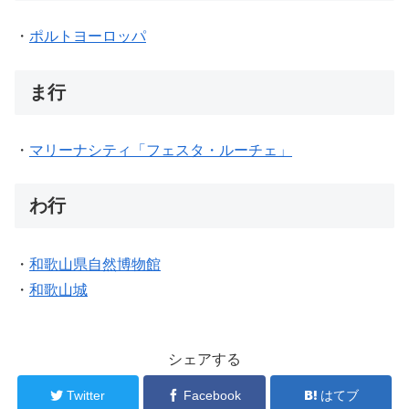
・
ポルトヨーロッパ
ま行
・
マリーナシティ「フェスタ・ルーチェ」
わ行
・
和歌山県自然博物館
・
和歌山城
シェアする
Twitter
Facebook
はてブ