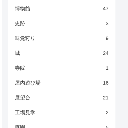
博物館
47
史跡
3
味覚狩り
9
城
24
寺院
1
屋内遊び場
16
展望台
21
工場見学
2
庭園
5