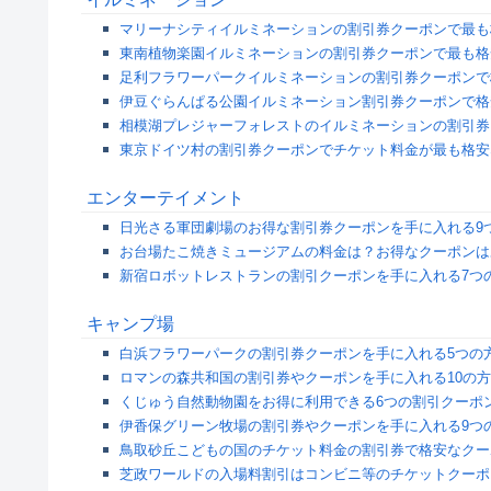
マリーナシティイルミネーションの割引券クーポンで最も
東南植物楽園イルミネーションの割引券クーポンで最も格
足利フラワーパークイルミネーションの割引券クーポンで
伊豆ぐらんぱる公園イルミネーション割引券クーポンで格
相模湖プレジャーフォレストのイルミネーションの割引券
東京ドイツ村の割引券クーポンでチケット料金が最も格安
エンターテイメント
日光さる軍団劇場のお得な割引券クーポンを手に入れる9
お台場たこ焼きミュージアムの料金は？お得なクーポンは
新宿ロボットレストランの割引クーポンを手に入れる7つ
キャンプ場
白浜フラワーパークの割引券クーポンを手に入れる5つの
ロマンの森共和国の割引券やクーポンを手に入れる10の
くじゅう自然動物園をお得に利用できる6つの割引クーポ
伊香保グリーン牧場の割引券やクーポンを手に入れる9つ
鳥取砂丘こどもの国のチケット料金の割引券で格安なクー
芝政ワールドの入場料割引はコンビニ等のチケットクーポ