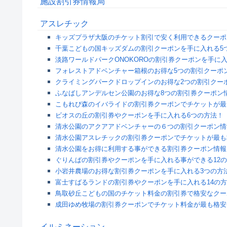
施設割引券情報局
アスレチック
キッズプラザ大阪のチケット割引で安く利用できるクーポ
千葉こどもの国キッズダムの割引クーポンを手に入れる5
淡路ワールドパークONOKOROの割引券クーポンを手に
フォレストアドベンチャー箱根のお得な5つの割引クーポ
クライミングパークドロップインのお得な2つの割引クー
ふなばしアンデルセン公園のお得な8つの割引券クーポン
こもれび森のイバライドの割引券クーポンでチケットが最
ビオスの丘の割引券やクーポンを手に入れる6つの方法！
清水公園のアクアアドベンチャーの６つの割引クーポン情
清水公園アスレチックの割引券クーポンでチケットが最も
清水公園をお得に利用する事ができる割引券クーポン情報
ぐりんぱの割引券やクーポンを手に入れる事ができる12
小岩井農場のお得な割引券クーポンを手に入れる3つの方
富士すばるランドの割引券やクーポンを手に入れる14の
鳥取砂丘こどもの国のチケット料金の割引券で格安なクー
成田ゆめ牧場の割引券クーポンでチケット料金が最も格安
イルミネーション