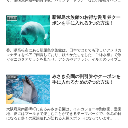
り、磯採集体験や飼育体験、バックヤードツアーなどの各種イベント
も定期的に開催されている人気スポットとなっています。...
新屋島水族館のお得な割引券クー
水族館
ポンを手に入れる3つの方法！
香川県高松市にある新屋島水族館は、日本ではとても珍しいアメリカ
マナティをペアで飼育しており、銭のかたちをした「ご縁水槽」で泳
ぐゼニガタアザラシを見たり、アシカやアザラシ、イルカのライブも
楽しめる人気スポットとなっています。 そんな新屋島...
みさき公園の割引券やクーポンを
動物園
手に入れるための7つの方法！
大阪府泉南郡岬町にあるみさき公園は、イルカショーや動物園、遊園
地、夏にはプールまで楽しむことができるテーマパークで、休みの日
になると多くの家族連れが訪れる人気スポットになっています。 そ
んなみさき公園に行きたいなと考えていると思いますが...