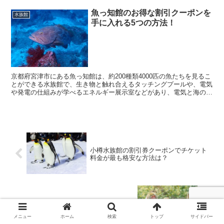
魚っ知館のお得な割引クーポンを
水族館
手に入れる5つの方法！
京都府宮津市にある魚っ知館は、約200種類4000匹の魚たちを見るこ
とができる水族館で、生き物と触れ合えるタッチングプールや、電気
や発電の仕組みが学べるエネルギー展示室などがあり、電気と海の生
き物の両方を楽しめる人気スポットとなっています...
小樽水族館の割引券クーポンでチケット
料金が最も格安な方法は？
高崎山自然動物園の割引券やクーポンを
手に入れる7つの方法！
メニュー
ホーム
検索
トップ
サイドバー