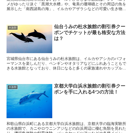
メがゆったり泳ぐ「黒潮大水槽」や、奄美の珊瑚礁とその周辺の魚を
展示した「南西諸島の海」、イルカやアザラシなどの可愛い生き物達
を見ることができる人気スポットとなっています。 そ...
仙台うみの杜水族館の割引券クー
水族館
ポンでチケットが最も格安な方法
は？
宮城県仙台市にある仙台うみの杜水族館は、イルカやアシカのパフォ
ーマンスを楽しんだり、ペンギンやオタリアなどにふれあうこともで
きる水族館となっており、休日になると多くの家族連れやカップル、
友達同士で利用する人が多い人気観光施設となっています...
京都大学白浜水族館の割引券クー
水族館
ポンを手に入れる4つの方法！
和歌山県白浜町にある京都大学白浜水族館は、京都大学の臨海実験所
の水族館で、カニやロウニンアジなどの白浜周辺に棲む魚類を見れた