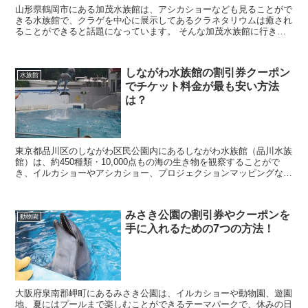
山形県鶴岡市にある加茂水族館は、アシカショーなども見ることがで
きる水族館で、クラゲを中心に展示してあるクラネタリウムは癒され
ることができると話題になっています。 そんな加茂水族館に行きた
いなと考えていると思いますが、料金を見てみると高い...
しながわ水族館の割引券クーポン
水族館
でチケット料金が最も安い方法
は？
東京都品川区のしながわ区民公園内にあるしながわ水族館（品川水族
館）は、約450種類・10,000点もの海の生き物を観察することがで
き、イルカショーやアシカショー、プロジェクションマッピングな
ど、子供から大人まで楽しむことができるイベントが...
みさき公園の割引券やクーポンを
動物園
手に入れるための7つの方法！
大阪府泉南郡岬町にあるみさき公園は、イルカショーや動物園、遊園
地、夏にはプールまで楽しむことができるテーマパークで、休みの日