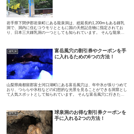
岩手県下閉伊郡岩泉町にある龍泉洞は、総延長約1,200mもある鍾乳
洞で、洞内に住むコウモリとともに国の天然記念物に指定されてお
り、日本三大鍾乳洞の一つとしても知られています。 そんな龍泉洞
に行きたいなと考えていると思いますが、料金を見て...
富岳風穴の割引券やクーポンを手
鍾乳洞
に入れるための6つの方法！
山梨県南都留郡富士河口湖町にある富岳風穴は、年中氷が張りつめて
おり、つららや氷柱などの幻想的な光景を見ることができる洞窟とし
て人気スポットとして知られています。 そんな富岳風穴に行きたい
なと考えていると思いますが、料金を見てみるともう少...
球泉洞のお得な割引券クーポンを
鍾乳洞
手に入れる2つの方法！