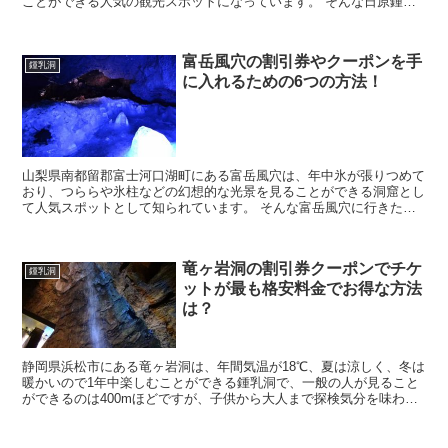
ことができる人気の観光スポットになっています。 そんな日原鍾乳
洞に行きたいなと考えていると思いますが、料金を見て...
富岳風穴の割引券やクーポンを手
鍾乳洞
に入れるための6つの方法！
山梨県南都留郡富士河口湖町にある富岳風穴は、年中氷が張りつめて
おり、つららや氷柱などの幻想的な光景を見ることができる洞窟とし
て人気スポットとして知られています。 そんな富岳風穴に行きたい
なと考えていると思いますが、料金を見てみるともう少...
竜ヶ岩洞の割引券クーポンでチケ
鍾乳洞
ットが最も格安料金でお得な方法
は？
静岡県浜松市にある竜ヶ岩洞は、年間気温が18℃、夏は涼しく、冬は
暖かいので1年中楽しむことができる鍾乳洞で、一般の人が見ること
ができるのは400mほどですが、子供から大人まで探検気分を味わえ
るという事で大人気となっています。 そんな竜ヶ...