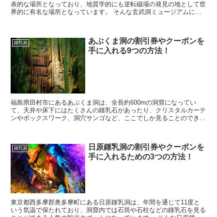
表的な場所となっており、地質学的にも逆転磁場の発見の地として世
界的に有名な場所となっています。 そんな玄武洞ミュージアムに行
きたいなと考えていると思いますが、料金を見てみると...
あぶくま洞の割引券やクーポンを
鍾乳洞
手に入れる9つの方法！
福島県田村市にあるあぶくま洞は、全長約600mの洞窟になってい
て、天井や床下にはたくさんの鍾乳石があったり、クリスタルカーテ
ンやボックスワーク、洞穴サンゴなど、ここでしか見ることのできな
い貴重な鍾乳石も見ることができるので人気スポットにな...
日原鍾乳洞の割引券やクーポンを
鍾乳洞
手に入れるための3つの方法！
東京都西多摩郡奥多摩町にある日原鍾乳洞は、年間を通じて11度と
いう気温で保たれており、洞窟内では石筒や石柱などの鍾乳石を見る