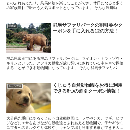
とのふれあえたり、乗馬体験を楽しむことができ、休日になると多く
の家族連れで賑わう人気スポットとなっています。 そんな渋川動物
公園に行きたいと考えていると思いますが、料金を見て...
群馬サファリパークの割引券やク
動物園
ーポンを手に入れる12の方法！
群馬県富岡市にある群馬サファリパークは、ライオン・トラ・ゾウ・
キリンといった、アフリカ動物が放し飼いにされている中を車で探検
することができる動物園になっています。 そんな群馬サファリパー
クに行きたいと考えていると思いますが、料金を見てみ...
くじゅう自然動物園をお得に利用
キャンプ場
できる6つの割引クーポン情報！
大分県九重町にあるくじゅう自然動物園は、ラマやシカ、ヤギ、ヒツ
ジなどにエサをあげながら動物達とふれあえる動物園で、子ヤギやミ
ニブタへのミルクやり体験や、キャンプ場も利用する事ができる人気