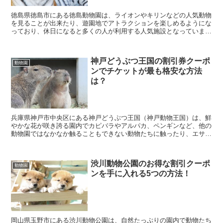
徳島県徳島市にある徳島動物園は、ライオンやキリンなどの人気動物
を見ることが出来たり、遊園地でアトラクションを楽しめるようにな
っており、休日になると多くの人が利用する人気施設となっていま
す。 そんな徳島動物園に行きたいなと考えていると思い...
神戸どうぶつ王国の割引券クーポ
動物園
ンでチケットが最も格安な方法
は？
兵庫県神戸市中央区にある神戸どうぶつ王国（神戸動物王国）は、鮮
やかな花が咲き誇る園内でカピバラやアルパカ、ペンギンなど、他の
動物園ではなかなか触ることもできない動物たちに触ったり、エサや
り体験をすることができる人気の動物園になっています。...
渋川動物公園のお得な割引クーポ
動物園
ンを手に入れる5つの方法！
岡山県玉野市にある渋川動物公園は、自然たっぷりの園内で動物たち