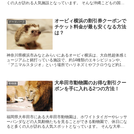
くの人が訪れる人気施設となっています。 そんな沖縄こどもの国に
行きたいと考えていると思いますが、料金を見てみる...
オービィ横浜の割引券クーポンで
テーマパーク
チケット料金が最も安くなる方法
は？
神奈川県横浜市みなとみらいにあるオービィ横浜は、大自然超体感ミ
ュージアムと銘打っている施設で、約14種類のエキシビジョンや、
「アニマルスタジオ」という場所でハリネズミやフクロウなど約16
種類の動物の展示やふれあい体験もできる人気の施設にな...
大牟田市動物園のお得な割引クー
動物園
ポンを手に入れる2つの方法！
福岡県大牟田市にある大牟田市動物園は、ホワイトタイガーやレッサ
ーパンダなどの人気動物たちを見ることができる動物園で、休日にな
ると多くの人が訪れる人気スポットとなっています。 そんな大牟田
市動物園に行きたいなと考えていると思いますが、料金...