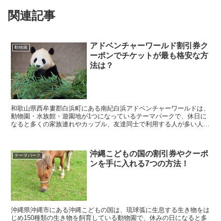
関連記事
アドベンチャーワールド割引券ク
動物園
ーポンでチケットが最も格安な方
法は？
和歌山県西牟婁郡白浜町にある南紀白浜アドベンチャーワールドは、
動物園・水族館・遊園地が1つになっているテーマパークで、休日に
なると多くの家族連れやカップル、友達同士で利用する人が多い人気
レジャースポットになっています。 そんなアドベンチ...
沖縄こどもの国の割引券やクーポ
テーマパーク
ンを手に入れる7つの方法！
沖縄県沖縄市にある沖縄こどもの国は、琉球弧に生息する生き物をは
じめ150種類の生き物を飼育している動物園で、休みの日になると多