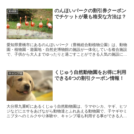
のんほいパークの割引券クーポン
動物園
でチケットが最も格安な方法は？
愛知県豊橋市にあるのんほいパーク（豊橋総合動植物公園）は、動物
園・植物園・遊園地・自然史博物館の施設が一体化している複合施設
で、子供から大人までゆったりと過ごすことができる人気の施設にな
っています。 そんな、のんほいパークに行きたいなと...
くじゅう自然動物園をお得に利用
キャンプ場
できる6つの割引クーポン情報！
大分県九重町にあるくじゅう自然動物園は、ラマやシカ、ヤギ、ヒツ
ジなどにエサをあげながら動物達とふれあえる動物園で、子ヤギやミ
ニブタへのミルクやり体験や、キャンプ場も利用する事ができる人気
施設となっています。 そんな、くじゅう自然動物園に...