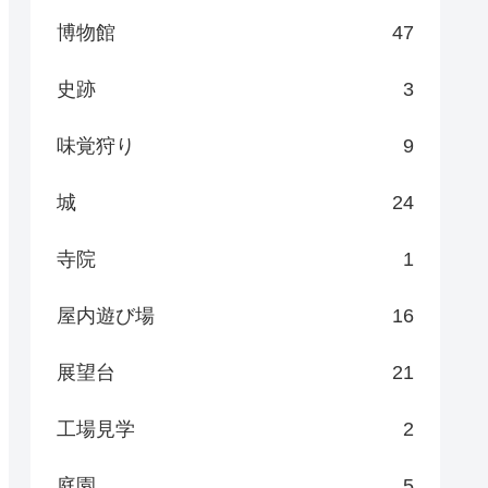
博物館
47
史跡
3
味覚狩り
9
城
24
寺院
1
屋内遊び場
16
展望台
21
工場見学
2
庭園
5