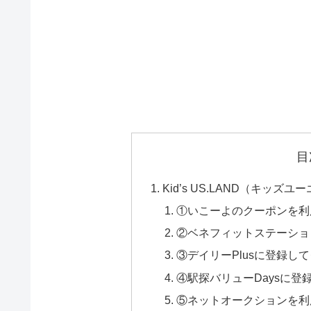
目
Kid’s US.LAND（キ
①いこーよのクーポンを利
②ベネフィットステーショ
③デイリーPlusに登録し
④駅探バリューDaysに登
⑤ネットオークションを利