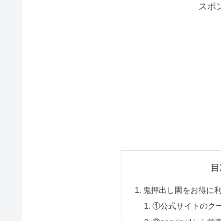
スポ
目
鬼押出し園をお得に
①公式サイトのク