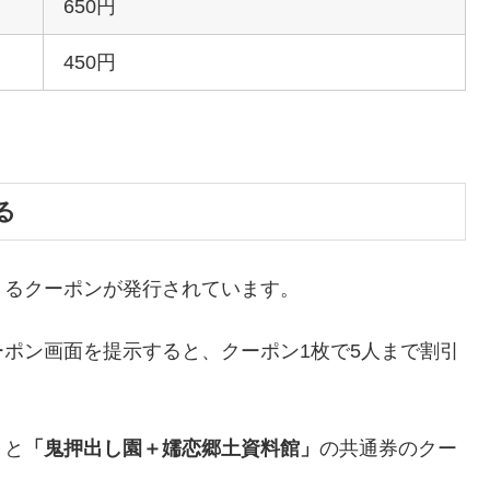
650円
450円
る
きるクーポンが発行されています。
ポン画面を提示すると、クーポン1枚で5人まで割引
」
と
「鬼押出し園＋嬬恋郷土資料館」
の共通券のクー