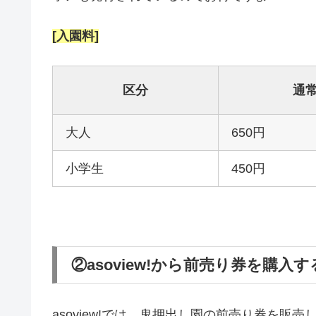
[入園料]
区分
通
大人
650円
小学生
450円
②asoview!から前売り券を購入す
asoview!では、鬼押出し園の前売り券を