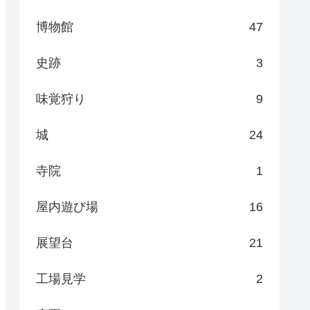
博物館
47
史跡
3
味覚狩り
9
城
24
寺院
1
屋内遊び場
16
展望台
21
工場見学
2