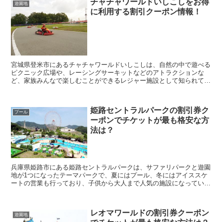
チャチャワールドいしこしをお得
遊園地
に利用する割引クーポン情報！
宮城県登米市にあるチャチャワールドいしこしは、自然の中で遊べる
ピクニック広場や、レーシングサーキットなどのアトラクションな
ど、家族みんなで楽しむことができるレジャー施設として知られてい
ます。 そんなチャチャワールドいしこしに行きたいなと...
姫路セントラルパークの割引券ク
プール
ーポンでチケットが最も格安な方
法は？
兵庫県姫路市にある姫路セントラルパークは、サファリパークと遊園
地が1つになったテーマパークで、夏にはプール、冬にはアイススケ
ートの営業も行っており、子供から大人まで人気の施設になっていま
す。 そんな姫路セントラルパークに行きたいなと考え...
レオマワールドの割引券クーポン
遊園地