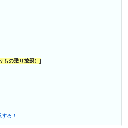
りもの乗り放題）]
認する！