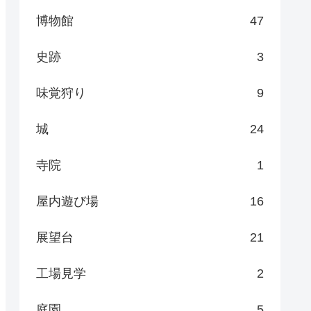
博物館
47
史跡
3
味覚狩り
9
城
24
寺院
1
屋内遊び場
16
展望台
21
工場見学
2
庭園
5