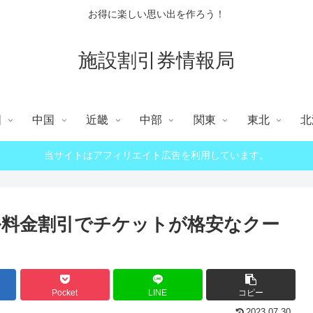
お得に楽しい思い出を作ろう！
施設割引券情報局
国
中国
近畿
中部
関東
東北
北
当サイトはアフィリエイト広告を利用しています。
料金割引でチケットが格安なクー
Pocket
LINE
コピー
2023.07.30