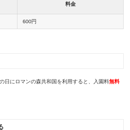
料金
600円
この日にロマンの森共和国を利用すると、入園料
無料
る