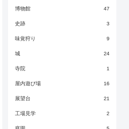
博物館
47
史跡
3
味覚狩り
9
城
24
寺院
1
屋内遊び場
16
展望台
21
工場見学
2
庭園
5