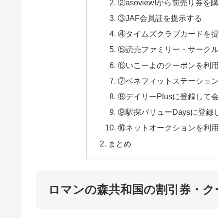
②asoview!から前売り券を
③JAF会員証を提示する
④タイムズクラブカードを
⑤読売ファミリー・サーク
⑥いこーよのクーポンを利
⑦ベネフィットステーショ
⑧デイリーPlusに登録し
⑨駅探バリューDaysに登
⑩ネットオークションを利
まとめ
ロマンの森共和国の割引券・ク