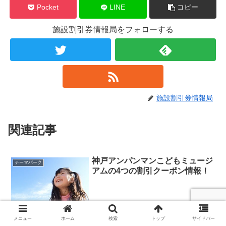
Pocket
LINE
コピー
施設割引券情報局をフォローする
施設割引券情報局
関連記事
神戸アンパンマンこどもミュージ
テーマパーク
アムの4つの割引クーポン情報！
兵庫県神戸市にある神戸アンパンマンこどもミュージアム＆モール
メニュー
ホーム
検索
トップ
サイドバー
は、アンパンマンやその仲間たちと会えるテーマパークで、ステージ