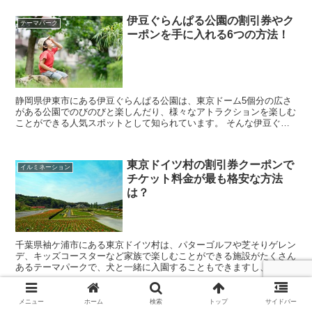
伊豆ぐらんぱる公園の割引券やク
テーマパーク
ーポンを手に入れる6つの方法！
静岡県伊東市にある伊豆ぐらんぱる公園は、東京ドーム5個分の広さ
がある公園でのびのびと楽しんだり、様々なアトラクションを楽しむ
ことができる人気スポットとして知られています。 そんな伊豆ぐら
んぱる公園に行きたいなと考えていると思いますが、料...
東京ドイツ村の割引券クーポンで
イルミネーション
チケット料金が最も格安な方法
は？
千葉県袖ケ浦市にある東京ドイツ村は、パターゴルフや芝そりゲレン
デ、キッズコースターなど家族で楽しむことができる施設がたくさん
あるテーマパークで、犬と一緒に入園することもできますし、冬にな
るとイルミネーションも好評な人気観光スポットになって...
メニュー
ホーム
検索
トップ
サイドバー
東条湖おもちゃ王国の割引券やク
テーマパーク