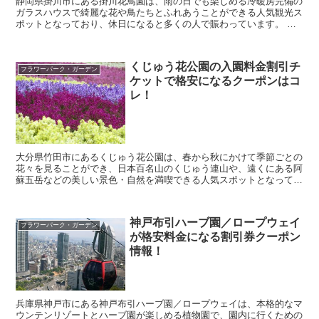
静岡県掛川市にある掛川花鳥園は、雨の日でも楽しめる冷暖房完備の
ガラスハウスで綺麗な花や鳥たちとふれあうことができる人気観光ス
ポットとなっており、休日になると多くの人で賑わっています。 そ
んな掛川花鳥園に行きたいなと考えていると思いますが...
くじゅう花公園の入園料金割引チ
フラワーパーク・ガーデン
ケットで格安になるクーポンはコ
レ！
大分県竹田市にあるくじゅう花公園は、春から秋にかけて季節ごとの
花々を見ることができ、日本百名山のくじゅう連山や、遠くにある阿
蘇五岳などの美しい景色・自然を満喫できる人気スポットとなってい
ます。 そんな、くじゅう花公園に行きたいなと考えて...
神戸布引ハーブ園／ロープウェイ
フラワーパーク・ガーデン
が格安料金になる割引券クーポン
情報！
兵庫県神戸市にある神戸布引ハーブ園／ロープウェイは、本格的なマ
ウンテンリゾートとハーブ園が楽しめる植物園で、園内に行くための