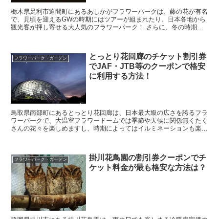
栃木県足利市迫間町にあるあしかがフラワーパークは、藤の花が有名
で、見頃を迎えるGWの時期にはツアーが組まれたり、日本各地から
観光客が押し寄せる大人気のフラワーパーク！ さらに、冬の時期は
300万球も使ったイルミネーションを楽しむことがで...
とっとり花回廊のチケット割引券
フラワーパーク・ガーデン
でJAF・JTB等のクーポンで格安
に利用する方法！
鳥取県南部町にあるとっとり花回廊は、日本最大級の広さを誇るフラ
ワーパークで、大温室フラワードームでは季節や天候に関係無くたく
さんの花々を楽しめますし、時期によってはイルミネーションも楽し
める人気施設となっています。 そんな、とっとり花回...
掛川花鳥園の割引券クーポンでチ
フラワーパーク・ガーデン
ケット料金が最も格安な方法は？