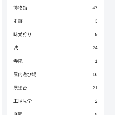
博物館
47
史跡
3
味覚狩り
9
城
24
寺院
1
屋内遊び場
16
展望台
21
工場見学
2
庭園
5