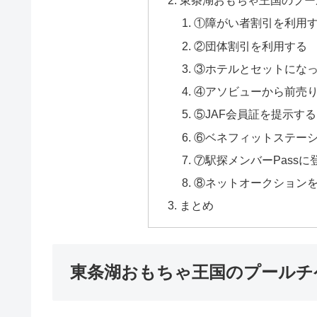
東条湖おもちゃ王国のプー
①障がい者割引を利用
②団体割引を利用する
③ホテルとセットにな
④アソビューから前売
⑤JAF会員証を提示する
⑥ベネフィットステー
⑦駅探メンバーPass
⑧ネットオークション
まとめ
東条湖おもちゃ王国のプールチ