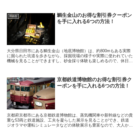
館明治村に行きたいなと考えていると思いますが、料...
鯛生金山のお得な割引券クーポン
博物館
を手に入れる6つの方法！
大分県日田市にある鯛生金山（地底博物館）は、約800mもある実際
に掘られた坑道を歩きながら、採掘現場の様子や実際に使われていた
機械を見ることができますし、砂金採り体験も楽しめるので、休日に
なると多くの家族連れが訪れる人気スポットとなってい...
京都鉄道博物館のお得な割引券ク
博物館
ーポンを手に入れる6つの方法！
京都府京都市にある京都鉄道博物館は、蒸気機関車や新幹線などの貴
重な53両と鉄道施設、工夫を凝らした展示を見ることができ、鉄道
ジオラマや運転シミュレータなどの体験展示も豊富なので、大人から
子供まで楽しめる人気スポットとなっています。 そん...