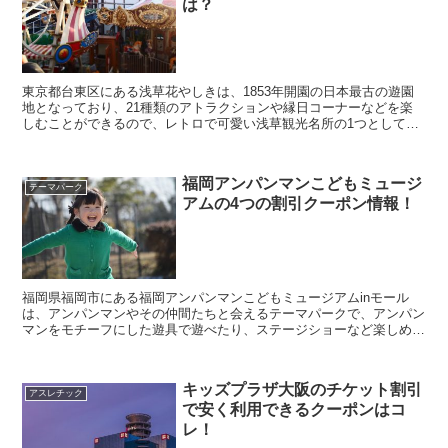
は？
東京都台東区にある浅草花やしきは、1853年開園の日本最古の遊園
地となっており、21種類のアトラクションや縁日コーナーなどを楽
しむことができるので、レトロで可愛い浅草観光名所の1つとして多
くの人が利用する人気スポットとなっています。 そ...
福岡アンパンマンこどもミュージ
テーマパーク
アムの4つの割引クーポン情報！
福岡県福岡市にある福岡アンパンマンこどもミュージアムinモール
は、アンパンマンやその仲間たちと会えるテーマパークで、アンパン
マンをモチーフにした遊具で遊べたり、ステージショーなど楽しめる
ので、休日になると多くの家族連れが訪れる人気スポット...
キッズプラザ大阪のチケット割引
アスレチック
で安く利用できるクーポンはコ
レ！