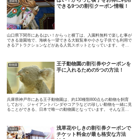
遊園地
できる9つの割引クーポン情報！
山口県下関市にあるはい！からっと横丁は、入園料無料で楽しむ事が
できる遊園地で、海峡を一望できる大観覧車や小さな子供でも利用で
きるアトラクションなどがある人気スポットとなっています。 そん
な、はい！からっと横丁に行きたいなと考えていると思...
王子動物園の割引券やクーポンを
動物園
手に入れるための5つの方法！
兵庫県神戸市にある王子動物園は、約130種類800点もの動物を飼育
しており、ジャイアントパンダやコアラなどの珍しい動物を一緒に見
ることができる、日本で唯一の動物園となっています。 そんな王子
動物園に行きたいなと考えていると思いますが、料...
浅草花やしきの割引券クーポンで
遊園地
チケット料金が最も格安な方法