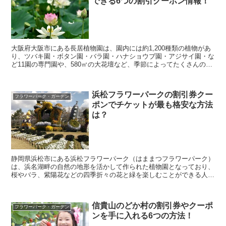
できる6つの割引クーポン情報！
大阪府大阪市にある長居植物園は、園内には約1,200種類の植物があ
り、ツバキ園・ボタン園・バラ園・ハナショウブ園・アジサイ園・な
ど11園の専門園や、580㎡の大花壇など、季節によってたくさんの
花々を楽しめる人気施設となっています。 そん...
浜松フラワーパークの割引券クー
フラワーパーク・ガーデン
ポンでチケットが最も格安な方法
は？
静岡県浜松市にある浜松フラワーパーク（はままつフラワーパーク）
は、浜名湖畔の自然の地形を活かして作られた植物園となっており、
桜やバラ、紫陽花などの四季折々の花と緑を楽しむことができる人気
スポットとなっています。 そんな浜松フラワーパーク...
信貴山のどか村の割引券やクーポ
フラワーパーク・ガーデン
ンを手に入れる6つの方法！