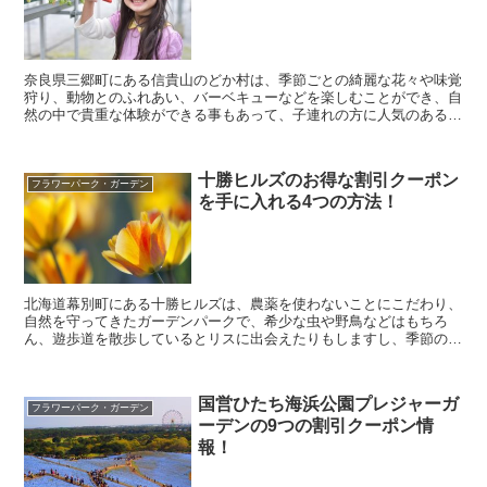
奈良県三郷町にある信貴山のどか村は、季節ごとの綺麗な花々や味覚
狩り、動物とのふれあい、バーベキューなどを楽しむことができ、自
然の中で貴重な体験ができる事もあって、子連れの方に人気のある施
設となっています。 そんな信貴山のどか村に行きたい...
十勝ヒルズのお得な割引クーポン
フラワーパーク・ガーデン
を手に入れる4つの方法！
北海道幕別町にある十勝ヒルズは、農薬を使わないことにこだわり、
自然を守ってきたガーデンパークで、希少な虫や野鳥などはもちろ
ん、遊歩道を散歩しているとリスに出会えたりもしますし、季節の
花々も楽しめる人気スポットとなっています。 そんな十勝...
国営ひたち海浜公園プレジャーガ
フラワーパーク・ガーデン
ーデンの9つの割引クーポン情
報！