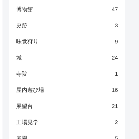
博物館
47
史跡
3
味覚狩り
9
城
24
寺院
1
屋内遊び場
16
展望台
21
工場見学
2
庭園
5