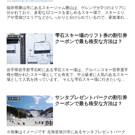
福井県勝山市にあるスキージャム勝山は、ゲレンデが3つのエリアに
分かれており、多彩な12コースを楽しめるスキー場で、スキーエリ
アや雪遊びエリアなどがしっかりと分けられているので、家族連れで
も安心して利用できる人気スポットとなっています。 ...
雫石スキー場のリフト券の割引券
スキー場
クーポンで最も格安な方法は？
岩手県岩手郡雫石町にある雫石スキー場は、アルペンスキー世界選手
権が開かれたスキー場としても有名で、中上級者に人気のあるスキー
場として人気を誇っています。 そんな雫石スキー場に行きたいなと
考えているかと思いますが、リフト券のチケット料金を...
サンタプレゼントパークの割引券
スキー場
クーポンで最も格安な方法は？
※画像はイメージです 北海道旭川市にあるサンタプレゼントパーク