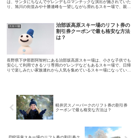
は、サンタにちなんでゲレンデもロマンチックな演出が施されていた
り、旭川の街並みや十勝連峰を一望しながら滑れるスキー場で、親子
でソリ遊びが出来るキッズゲレンデも充実している人気ス...
治部坂高原スキー場のリフト券の
スキー場
割引券クーポンで最も格安な方法
は？
長野県下伊那郡阿智村にある治部坂高原スキー場は、小さな子供でも
安心して利用できるソリ専用のゲレンデなどもあるスキー場で、日帰
りで楽しみたい家族連れから人気を集めているスキー場になっていま
す。 そんな治部坂高原スキー場に行きたいなと考えて...
軽井沢スノーパークのリフト券の割引券
クーポンで最も格安な方法は？
戸狩温泉スキー場のリフト券の割引券ク