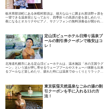
栃木県那須町にある休暇村那須は、雄大な山々に囲まれ那須野ヶ原を
一望できる温泉宿となっており、四季折々の高原の姿を楽しめたり、
夜になるとオカリナやピアノ、サクソフォンの無料演奏会が開かれた
りする人気スポットとなっています。 そんな休暇村那...
定山渓ビューホテル日帰り温泉プ
プール
ールの割引券クーポンで格安はコ
レ！
北海道札幌市にある定山渓ビューホテルは、温水施設「水の王国ラグ
ーン」という波が押し寄せるウェーブプールやスキューバ体験も出来
るプールなど楽しめたり、疲れた時には温泉でゆっくりとリラックス
することもできる人気スポットとなっています。 そん...
東京荻窪天然温泉なごみの湯の割
温泉
引クーポンを手に入れる11の方
法！