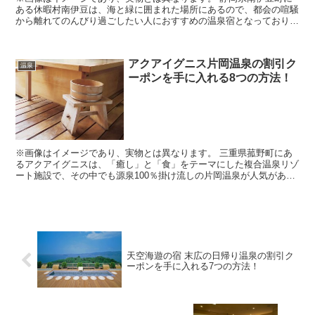
ある休暇村南伊豆は、海と緑に囲まれた場所にあるので、都会の喧騒
から離れてのんびり過ごしたい人におすすめの温泉宿となっており、
外の景色をゆったりと眺めながら露天風呂や壺湯などのお...
アクアイグニス片岡温泉の割引ク
温泉
ーポンを手に入れる8つの方法！
※画像はイメージであり、実物とは異なります。 三重県菰野町にあ
るアクアイグニスは、「癒し」と「食」をテーマにした複合温泉リゾ
ート施設で、その中でも源泉100％掛け流しの片岡温泉が人気があ
り、日頃の疲れをしっかりと癒やすことができるので、休...
天空海遊の宿 末広の日帰り温泉の割引ク
ーポンを手に入れる7つの方法！