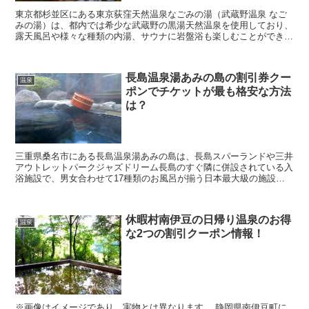
東京都杉並区にある東京荻窪天然温泉なごみの湯（武蔵野温泉 なご
みの湯）は、都内では希少な武蔵野の黒湯天然温泉を使用しており、
露天風呂や様々な種類の内湯、サウナに岩盤浴も楽しむことができ、
日頃の疲れをしっかりと癒やすことができる人気スポット...
長島温泉湯あみの島の割引券クー
温泉
ポンでチケットが最も格安な方法
は？
三重県桑名市にある長島温泉湯あみの島は、長島スパーランドや三井
アウトレットパークジャズドリーム長島のすぐ隣に併設されている入
浴施設で、男女合わせて17種類のお風呂が揃う日本最大級の施設に
なっています。 そんな長島温泉湯あみの島に行きたい...
休暇村南伊豆の日帰り温泉のお得
温泉
な2つの割引クーポン情報！
※画像はイメージであり、実物とは異なります。 静岡県南伊豆町に