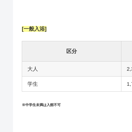
[一般入浴]
区分
大人
2
学生
1
※中学生未満は入館不可