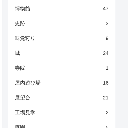
博物館
47
史跡
3
味覚狩り
9
城
24
寺院
1
屋内遊び場
16
展望台
21
工場見学
2
庭園
5