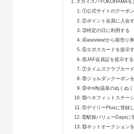
スカイスパYOKOHAMA
①公式サイトのクーポ
②ポイント会員に入会
③特定の日に利用する
④asoview!から前売
⑤エポスカードを提示
⑥JAF会員証を提示する
⑦タイムズクラブカー
⑧ジョルダンクーポン
⑨＠nifty温泉のぬく
⑩ベネフィットステー
⑪デイリーPlusに登
⑫駅探バリューDays
⑬ネットオークション