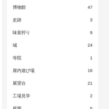
博物館
47
史跡
3
味覚狩り
9
城
24
寺院
1
屋内遊び場
16
展望台
21
工場見学
2
庭園
5