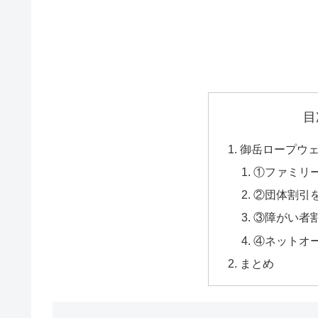
目
御岳ロープウ
①ファミリ
②団体割引
③障がい者
④ネットオ
まとめ