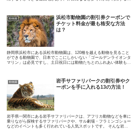
気スポットとなっています。 そんな秋吉台サファリラ...
浜松市動物園の割引券クーポンで
動物園
チケット料金が最も格安な方法
は？
静岡県浜松市にある浜松市動物園は、120種を越える動物を見ること
ができる動物園で、日本でここにしかいない「ゴールデンライオンタ
マリン」は必見ですし、土日祝日には動物たちとのふれあい体験も実
施している人気スポットとなっています。 そんな浜...
岩手サファリパークの割引券やク
動物園
ーポンを手に入れる13の方法！
岩手県一関市にある岩手サファリパークは、アフリカ動物などを車に
乗りながら探検するサファリパークや、サル劇場・フラミンゴショー
などのイベントも多く行われている人気スポットです。 そんな岩手
サファリパークに行きたいなと考えていると思いますが...