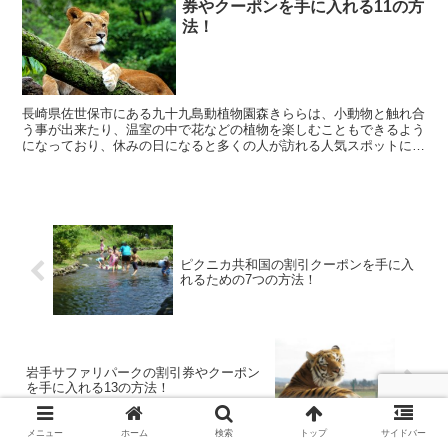
券やクーポンを手に入れる11の方
法！
長崎県佐世保市にある九十九島動植物園森きららは、小動物と触れ合
う事が出来たり、温室の中で花などの植物を楽しむこともできるよう
になっており、休みの日になると多くの人が訪れる人気スポットにな
っています。 そんな九十九島動植物園森きららに行き...
ピクニカ共和国の割引クーポンを手に入
れるための7つの方法！
岩手サファリパークの割引券やクーポン
を手に入れる13の方法！
メニュー
ホーム
検索
トップ
サイドバー