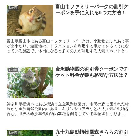
富山市ファミリーパークの割引ク
動物園
ーポンを手に入れる6つの方法！
富山県富山市にある富山市ファミリーパークは、小動物とふれあう事
が出来たり、遊園地のアトラクションを利用する事ができるようにな
っている施設で、休日になると多くの人が利用する人気スポットとな
っています。 そんな富山市ファミリーパークに行きた...
金沢動物園の割引券クーポンでチ
動物園
ケット料金が最も格安な方法は？
神奈川県横浜市にある横浜市立金沢動物園は、市民の森に囲まれた緑
豊かな金沢自然公園内にあり、キリンやコアラなどの大人気の動物を
含む、世界の希少草食動物約30種を飼育している動物園になりま
す。 そんな金沢動物園に行きたいなと考えていると思い...
九十九島動植物園森きららの割引
動物園