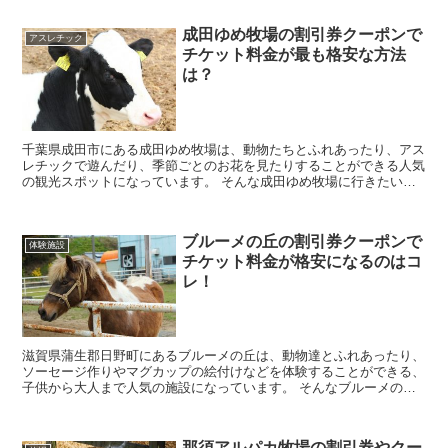
成田ゆめ牧場の割引券クーポンで
アスレチック
チケット料金が最も格安な方法
は？
千葉県成田市にある成田ゆめ牧場は、動物たちとふれあったり、アス
レチックで遊んだり、季節ごとのお花を見たりすることができる人気
の観光スポットになっています。 そんな成田ゆめ牧場に行きたいな
と考えているかと思いますが、チケット料金を見てみる...
ブルーメの丘の割引券クーポンで
体験施設
チケット料金が格安になるのはコ
レ！
滋賀県蒲生郡日野町にあるブルーメの丘は、動物達とふれあったり、
ソーセージ作りやマグカップの絵付けなどを体験することができる、
子供から大人まで人気の施設になっています。 そんなブルーメの丘
に行きたいなと考えていると思いますが、チケット料金...
那須アルパカ牧場の割引券やクー