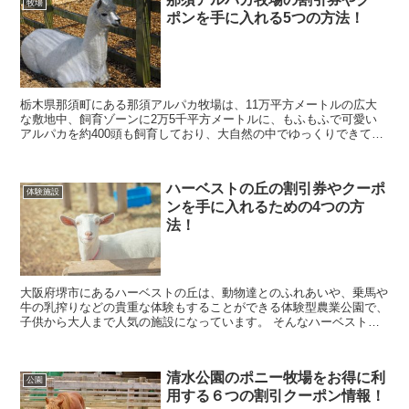
牧場
ポンを手に入れる5つの方法！
栃木県那須町にある那須アルパカ牧場は、11万平方メートルの広大
な敷地中、飼育ゾーンに2万5千平方メートルに、もふもふで可愛い
アルパカを約400頭も飼育しており、大自然の中でゆっくりできて癒
されると人気の施設となっています。 そんな那須ア...
ハーベストの丘の割引券やクーポ
体験施設
ンを手に入れるための4つの方
法！
大阪府堺市にあるハーベストの丘は、動物達とのふれあいや、乗馬や
牛の乳搾りなどの貴重な体験もすることができる体験型農業公園で、
子供から大人まで人気の施設になっています。 そんなハーベストの
丘に行きたいなと考えていると思いますが、料金を見て...
清水公園のポニー牧場をお得に利
公園
用する６つの割引クーポン情報！