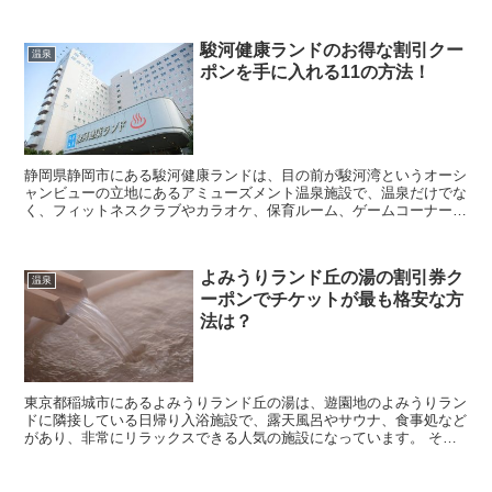
います。 そんな極楽湯上尾店に行きたいなと考え...
駿河健康ランドのお得な割引クー
温泉
ポンを手に入れる11の方法！
静岡県静岡市にある駿河健康ランドは、目の前が駿河湾というオーシ
ャンビューの立地にあるアミューズメント温泉施設で、温泉だけでな
く、フィットネスクラブやカラオケ、保育ルーム、ゲームコーナーな
どの設備も充実している人気スポットとなっています。 ...
よみうりランド丘の湯の割引券ク
温泉
ーポンでチケットが最も格安な方
法は？
東京都稲城市にあるよみうりランド丘の湯は、遊園地のよみうりラン
ドに隣接している日帰り入浴施設で、露天風呂やサウナ、食事処など
があり、非常にリラックスできる人気の施設になっています。 そん
な、よみうりランド丘の湯に行きたいなと考えていると...