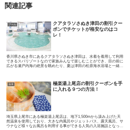
関連記事
クアタラソさぬき津田の割引クー
プール
ポンでチケットが格安なのはコ
レ！
香川県さぬき市にあるクアタラソさぬき津田は、水着を着用して利用
できるスパリゾートなので家族みんなで楽しむことができ、目の前に
広がる瀬戸内海の絶景を眺めたり、夏は津田の松原海水浴場と一緒に
利用することもできる人気スポットとなっています。 ...
極楽湯上尾店の割引クーポンを手
温泉
に入れる９つの方法！
埼玉県上尾市にある極楽湯上尾店は、地下1,500mから汲み上げた天
然温泉を使用しており、大きな内風呂やジェットバス、露天風呂、サ
ウナなど様々なお風呂を利用する事ができる人気の入浴施設となって