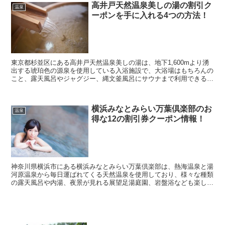
高井戸天然温泉美しの湯の割引ク
温泉
ーポンを手に入れる4つの方法！
東京都杉並区にある高井戸天然温泉美しの湯は、地下1,600mより湧
出する琥珀色の源泉を使用している入浴施設で、大浴場はもちろんの
こと、露天風呂やジャグジー、縄文釜風呂にサウナまで利用できるの
で、休日になると多くの人が利用する人気スポットと...
横浜みなとみらい万葉倶楽部のお
温泉
得な12の割引券クーポン情報！
神奈川県横浜市にある横浜みなとみらい万葉倶楽部は、熱海温泉と湯
河原温泉から毎日運ばれてくる天然温泉を使用しており、様々な種類
の露天風呂や内湯、夜景が見れる展望足湯庭園、岩盤浴なども楽し
め、ゆっくりとリラックスできる人気スポットとなっていま...