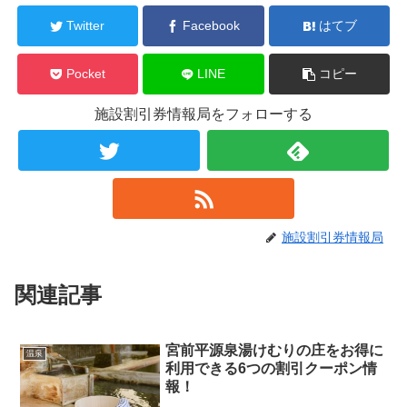
Twitter
Facebook
はてブ
Pocket
LINE
コピー
施設割引券情報局をフォローする
施設割引券情報局
関連記事
宮前平源泉湯けむりの庄をお得に
温泉
利用できる6つの割引クーポン情
報！