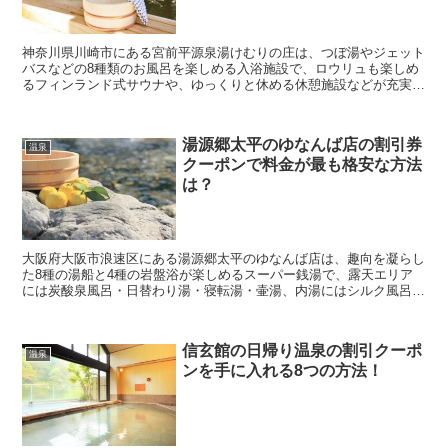
神奈川県川崎市にある宮前平源泉湯けむりの庄は、つぼ湯やジェット
バスなどの8種類のお風呂を楽しめる入浴施設で、ロウリュも楽しめ
るフィンランド式サウナや、ゆっくりと休める休憩施設などが充実し
ている人気スポットとなっています。 そんな宮前平源...
湯源郷太平のゆなんば店の割引券
温泉
クーポンで料金が最も格安な方法
は？
大阪府大阪市浪速区にある湯源郷太平のゆなんば店は、趣向を凝らし
た8種の湯船と4種の岩盤浴が楽しめるスーパー銭湯で、露天エリア
には炭酸泉風呂・日替わり湯・寝転湯・壷湯、内湯にはシルク風呂・
ラジストン風呂・ジェットバスなどを楽しめます。 そ...
信玄館の日帰り温泉の割引クーポ
温泉
ンを手に入れる8つの方法！