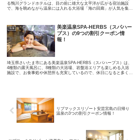
る鴨川グランドホテルは、目の前に雄大な太平洋が広がる宿泊施設
で、海を眺めながら温泉には入れる大浴場「海の回廊」が人気を集め
ており、日帰り温泉で利用する人も多い人気スポットとなっ...
美楽温泉SPA-HERBS（スパハー
温泉
ブス）の9つの割引クーポン情
報！
埼玉県さいたま市にある美楽温泉SPA-HERBS（スパハーブス）は、
4種類の露天風呂に、8種類の大浴場、岩盤浴エリアも楽しめる入浴
施設で、お食事処や休憩所も充実しているので、休日になると多くの
人が疲れを癒やしに来る人気スポットとなっていま...
リブマックスリゾート安芸宮島の日帰り
温泉の3つの割引クーポン情報！