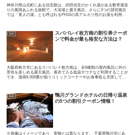
神奈川県山北町にある信玄館は、武田信玄のかくれ湯がある数寄屋造
りの風情あふれる旅館で、大浴場と露天風呂、さらに3つの貸切風呂
では「美人の湯」とも呼ばれるPH10の高アルカリ性のお湯を利用で
き、女性を中心に人気を集める温泉宿となっています。...
スパバレイ枚方南の割引券クーポ
温泉
ンで料金が最も格安な方法は？
大阪府枚方市にあるスパバレイ枚方南は、全6種類の屋内風呂に外の
景色を楽しめる露天風呂、着衣で入る低温サウナなど利用することが
でき、漫画8,000冊が揃うコミックコーナーやお食事処も充実してい
るので、多くの人が利用する人気スポットとなってい...
鴨川グランドホテルの日帰り温泉
温泉
の5つの割引クーポン情報！
※画像はイメージであり、実物とは異なります。 千葉県鴨川市にあ