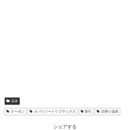
温泉
クーポン
スパリゾートリブマックス
割引
日帰り温泉
シェアする