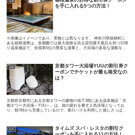
温泉
を手に入れる5つの方法！
※画像はイメージであり、実物とは異なります。 神奈川県箱根町に
ある箱根湯寮は、首都圏では最大規模を誇る貸切露天風呂を持つ日帰
り温泉施設で、全国第5位の豊富な湯量と、大浴場の多彩な湯船を楽
しむことができ、食事やリラクゼーション施設も充実して...
京都タワー大浴場YUUの割引券ク
温泉
ーポンでチケットが最も格安なの
は？
京都府京都市にある京都タワーの建物の地下3階にある温泉施設「京
都タワー大浴場～YUU～」は、旅の疲れを癒す人気浴場となってお
り、朝7時から営業しているので、夜行バスを利用した後にさっぱり
してから京都観光に行く人も多くなっています。 そん...
タイムズ スパ・レスタの割引ク
温泉
ーポンを手に入れる11の方法！