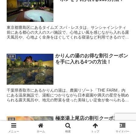
東京都豊島区にあるタイムズ スパ・レスタは、サンシャインシティ
前にある都心の大人のスパ施設で、心地よい風を感じながら入れる露
天風呂や、心地よく全身をほぐしてくれる寝湯など利用できるので、
休日になると多くの人が利用する人気スポットとなってい...
かりんの湯のお得な割引クーポン
温泉
を手に入れる4つの方法！
千葉県香取市にあるかりんの湯は、農園リゾート「THE FARM」内
にある温泉施設で、湯船につかりながら日本庭園や満天の星空を眺め
られる露天風呂や、地元の野菜を使った美味しい定食が食べられる古
民家風のお食事スペースもある人気スポットとなって...
極楽湯上尾店の割引クーポンを手
温泉
に入れる９つの方法！
メニュー
ホーム
検索
トップ
サイドバー